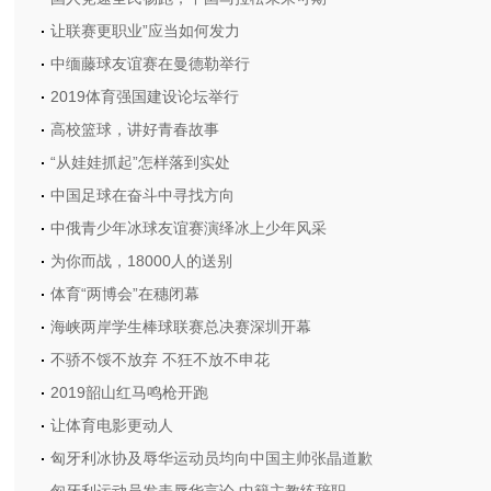
让联赛更职业”应当如何发力
中缅藤球友谊赛在曼德勒举行
2019体育强国建设论坛举行
高校篮球，讲好青春故事
“从娃娃抓起”怎样落到实处
中国足球在奋斗中寻找方向
中俄青少年冰球友谊赛演绎冰上少年风采
为你而战，18000人的送别
体育“两博会”在穗闭幕
海峡两岸学生棒球联赛总决赛深圳开幕
不骄不馁不放弃 不狂不放不申花
2019韶山红马鸣枪开跑
让体育电影更动人
匈牙利冰协及辱华运动员均向中国主帅张晶道歉