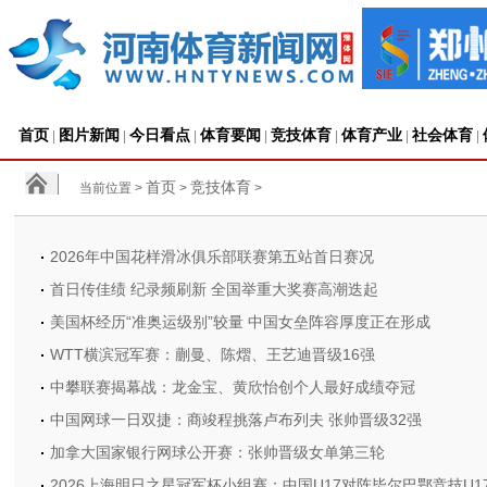
首页
图片新闻
今日看点
体育要闻
竞技体育
体育产业
社会体育
|
|
|
|
|
|
|
首页
竞技体育
当前位置 >
>
>
2026年中国花样滑冰俱乐部联赛第五站首日赛况
首日传佳绩 纪录频刷新 全国举重大奖赛高潮迭起
美国杯经历“准奥运级别”较量 中国女垒阵容厚度正在形成
WTT横滨冠军赛：蒯曼、陈熠、王艺迪晋级16强
中攀联赛揭幕战：龙金宝、黄欣怡创个人最好成绩夺冠
中国网球一日双捷：商竣程挑落卢布列夫 张帅晋级32强
加拿大国家银行网球公开赛：张帅晋级女单第三轮
2026上海明日之星冠军杯小组赛：中国U17对阵毕尔巴鄂竞技U1