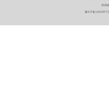
投稿邮
豫ICP备14029573