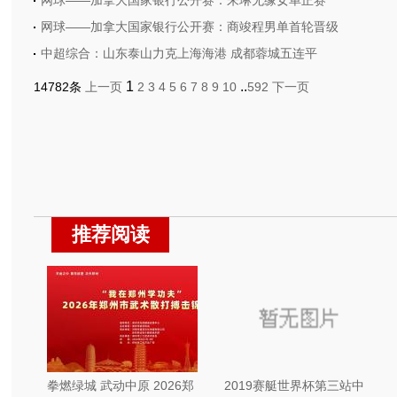
网球——加拿大国家银行公开赛：朱琳无缘女单正赛
网球——加拿大国家银行公开赛：商竣程男单首轮晋级
中超综合：山东泰山力克上海海港 成都蓉城五连平
1
..
14782条
上一页
2
3
4
5
6
7
8
9
10
592
下一页
推荐阅读
拳燃绿城 武动中原 2026郑
2019赛艇世界杯第三站中