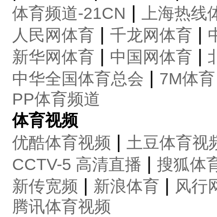
|
体育频道-21CN
上海热线
|
|
人民网体育
千龙网体育
|
|
新华网体育
中国网体育
|
中华全国体育总会
7M体育
PP体育频道
体育视频
|
优酷体育视频
土豆体育视
|
CCTV-5 高清直播
搜狐体
|
|
新传宽频
新浪体育
风行
腾讯体育视频