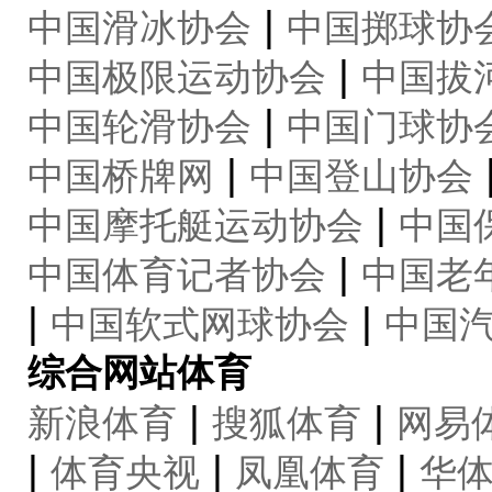
|
中国滑冰协会
中国掷球协
|
中国极限运动协会
中国拔
|
中国轮滑协会
中国门球协
|
中国桥牌网
中国登山协会
|
中国摩托艇运动协会
中国
|
中国体育记者协会
中国老
|
|
中国软式网球协会
中国
综合网站体育
|
|
新浪体育
搜狐体育
网易
|
|
|
体育央视
凤凰体育
华