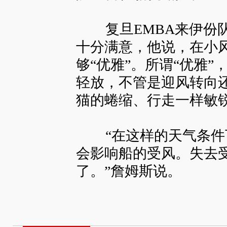
复旦EMBA来伊份队
十分满意，他说，在小
够“优雅”。所谓“优雅
轻放，不管是迎风转向
猫的蜷缩、行走一样敏
“在这样的天气条件
会影响船的受风。失去
了。”詹姆斯说。