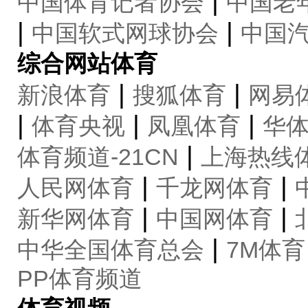
|
中国体育记者协会
中国老
|
|
中国软式网球协会
中国
综合网站体育
|
|
新浪体育
搜狐体育
网易
|
|
|
体育央视
凤凰体育
华
|
体育频道-21CN
上海热线
|
|
人民网体育
千龙网体育
|
|
新华网体育
中国网体育
|
中华全国体育总会
7M体育
PP体育频道