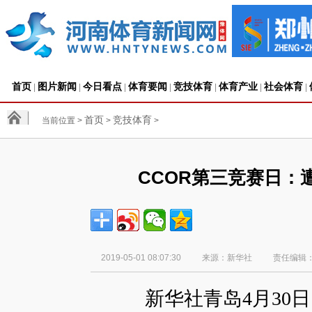
首页
图片新闻
今日看点
体育要闻
竞技体育
体育产业
社会体育
|
|
|
|
|
|
|
首页
竞技体育
当前位置 >
>
>
CCOR第三竞赛日：
2019-05-01 08:07:30
来源：新华社
责任编辑
新华社青岛4月30日电