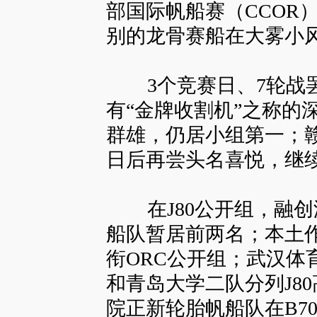
部国际帆船赛（CCOR
别的龙骨赛船在大雾小
3个竞赛日、7轮战罢
有“金牌收割机”之称的
群雄，仍居小组第一；
日后再尝头名喜悦，继
在J80公开组，融创
船队暂居前两名；本土
衔ORC公开组；武汉体
和青岛大学二队分列J8
院正新轮胎帆船队在B7