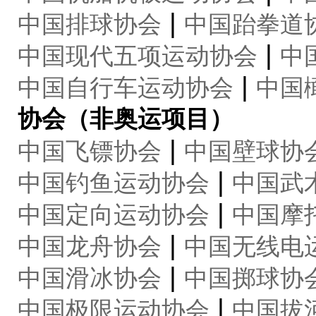
|
中国排球协会
中国跆拳道
|
中国现代五项运动协会
中
|
中国自行车运动协会
中国
协会（非奥运项目）
|
中国飞镖协会
中国壁球协
|
中国钓鱼运动协会
中国武
|
中国定向运动协会
中国摩
|
中国龙舟协会
中国无线电
|
中国滑冰协会
中国掷球协
|
中国极限运动协会
中国拔