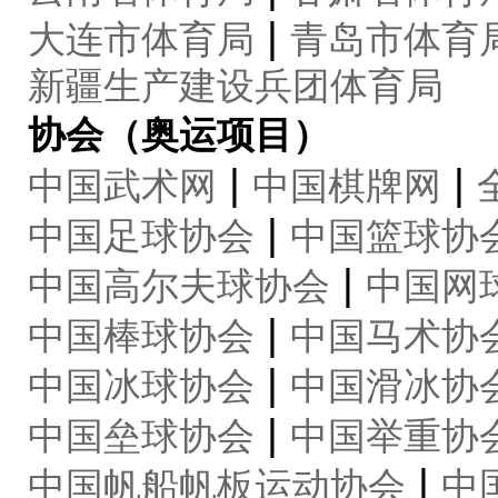
|
大连市体育局
青岛市体育
新疆生产建设兵团体育局
协会（奥运项目）
|
|
中国武术网
中国棋牌网
|
中国足球协会
中国篮球协
|
中国高尔夫球协会
中国网
|
中国棒球协会
中国马术协
|
中国冰球协会
中国滑冰协
|
中国垒球协会
中国举重协
|
中国帆船帆板运动协会
中