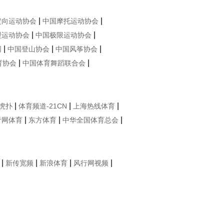
|
|
定向运动协会
中国摩托运动协会
|
|
型运动协会
中国极限运动协会
|
|
|
网
中国登山协会
中国风筝协会
|
|
育协会
中国体育舞蹈联合会
|
|
|
虎扑
体育频道-21CN
上海热线体育
|
|
|
青网体育
东方体育
中华全国体育总会
|
|
|
|
新传宽频
新浪体育
风行网视频