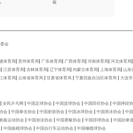
队
板
奥委会
|
|
|
|
|
建体育局
贵州体育局
广东体育局
广西体育局
河南体育局
河北体育局
|
|
|
|
|
|
局
江苏体育局
吉林体育局
辽宁体育局
内蒙古体育局
上海体育局
山东
|
|
|
|
江体育局
云南省体育局
甘肃省体育局
宁夏回族自治区体育局
大连市
|
|
|
|
|
全民乒乓网
中国足球协会
中国篮球协会
中国田径协会
中国摔跤
|
|
|
|
|
协会
中国拳击协会
中国射箭协会
中国冰球协会
中国滑冰协会
中
|
|
|
|
帆板运动协会
中国游泳协会
中国赛艇协会
中国排球协会
中国跆拳
|
|
|
中国曲棍球协会
中国自行车运动协会
中国橄榄球协会