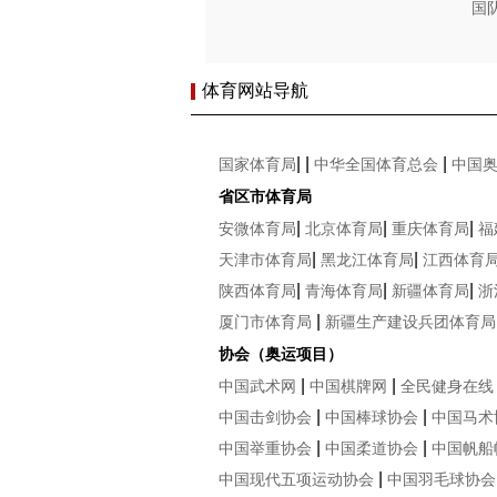
国
体育网站导航
| |
|
国家体育局
中华全国体育总会
中国
省区市体育局
|
|
|
安微体育局
北京体育局
重庆体育局
福
|
|
天津市体育局
黑龙江体育局
江西体育
|
|
|
陕西体育局
青海体育局
新疆体育局
浙
|
厦门市体育局
新疆生产建设兵团体育局
协会（奥运项目）
|
|
中国武术网
中国棋牌网
全民健身在线
|
|
中国击剑协会
中国棒球协会
中国马术
|
|
中国举重协会
中国柔道协会
中国帆船
|
中国现代五项运动协会
中国羽毛球协会