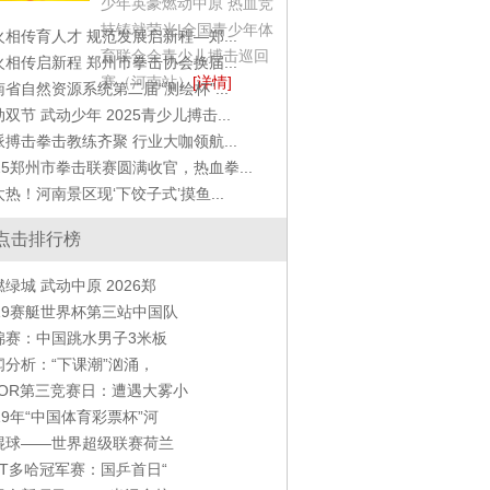
少年英豪燃动中原 热血竞
技铸就荣光|全国青少年体
火相传育人才 规范发展启新程—郑...
育联合会青少儿搏击巡回
火相传启新程 郑州市拳击协会换届...
赛（河南站）
[详情]
南省自然资源系统第二届“测绘杯”...
双节 武动少年 2025青少儿搏击...
派搏击拳击教练齐聚 行业大咖领航...
025郑州市拳击联赛圆满收官，热血拳...
热！河南景区现‘下饺子式’摸鱼...
点击排行榜
绿城 武动中原 2026郑
019赛艇世界杯第三站中国队
锦赛：中国跳水男子3米板
闻分析：“下课潮”汹涌，
COR第三竞赛日：遭遇大雾小
19年“中国体育彩票杯”河
棍球——世界超级联赛荷兰
TT多哈冠军赛：国乒首日“