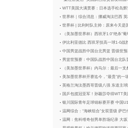
WTT美国大满贯赛：日本选手松岛
世界杯｜综合消息：挪威淘汰巴西 
世界杯 | 比利时队主帅：原来今天
（美加墨世界杯）西班牙1:0“绝杀”
伊比利亚德比 西班牙技高一球1-0
中国男篮战胜中国台北男篮 晋级世
男篮世预赛：中国队战胜中国台北队
（美加墨世界杯）内马尔：最后一支
美加墨世界杯开赛迄今，“最贵”的一
英格兰淘汰墨西哥晋级八强 东道主
国乒包揽冠亚军！孙颖莎夺得WTT
银川国际青年足球锦标赛开赛 中国U1
温网综合：“海峡组合”女双晋级 萨
温网：焦科维奇创男单胜场纪录 大