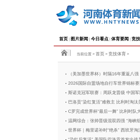
首页
图片新闻
今日看点
体育要闻
竞
|
|
|
|
首页
竞技体育
当前位置 >
>
>
（美加墨世界杯）时隔16年重返八强
2026国际自盟场地自行车世界锦标
斯诺克冠军联赛：周跃龙晋级 中国军
巴洛贡“染红复活”难救主 比利时淘
C罗完成世界杯“最后一舞” 比利时队
温网综合：张帅晋级混双四强 “海峡
世界杯｜梅里诺补时“绝杀” 西班牙
“染红后复活” 美国队巴洛贡首发出