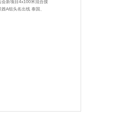
运会新项目4x100米混合接
联酋A组头名出线 泰国、