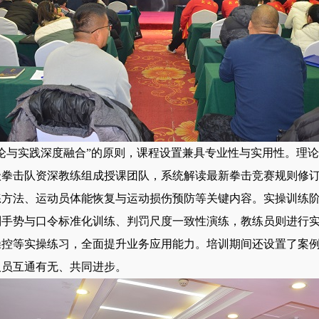
论与实践深度融合”的原则，课程设置兼具专业性与实用性。理
级拳击队资深教练组成授课团队，系统解读最新拳击竞赛规则修
练方法、运动员体能恢复与运动损伤预防等关键内容。实操训练
判手势与口令标准化训练、判罚尺度一致性演练，教练员则进行
操控等实操练习，全面提升业务应用能力。培训期间还设置了案
人员互通有无、共同进步。