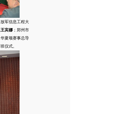
解放军信息工程大
员
王宾娜
；郑州市
；华夏颂赛事总导
开班仪式。