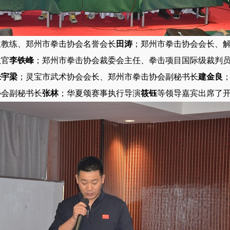
主教练、郑州市拳击协会名誉会长
田涛
；郑州市拳击协会会长、
教官
李铁峰
；郑州市拳击协会裁委会主任、拳击项目国际级裁判
朱宇梁
；灵宝市武术协会会长、郑州市拳击协会副秘书长
建金良
协会副秘书长
张林
；华夏颂赛事执行导演
筱钰
等领导嘉宾出席了