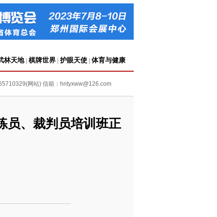
武林天地
棋牌世界
护眼天使
体育与健康
|
|
|
5710329(网站) 信箱：hntyxww@126.com
教练员、裁判员培训班正