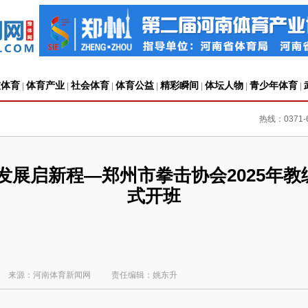
技体育
体育产业
社会体育
体育公益
精彩瞬间
体坛人物
青少年体育
|
|
|
|
|
|
|
热线：0371-6
发展启新程—郑州市拳击协会2025年
式开班
来源：河南体育新闻网
责任编辑：姚东升