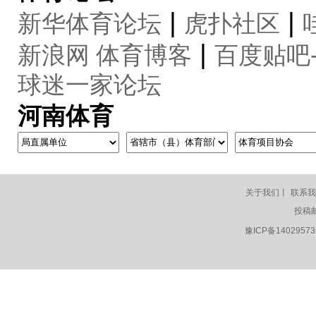
|
|
新华体育论坛
虎扑社区
|
新浪网 体育博客
百度贴吧
球迷一家论坛
河南体育
关于我们丨
联系我
投稿邮
豫ICP备14029573