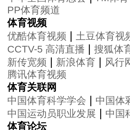
PP体育频道
体育视频
|
优酷体育视频
土豆体育视
|
CCTV-5 高清直播
搜狐体
|
|
新传宽频
新浪体育
风行
腾讯体育视频
体育关联网
|
中国体育科学学会
中国体
|
中国运动员职业发展
中国
体育论坛