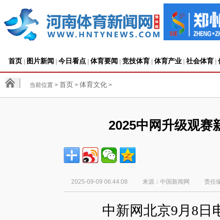
首页
图片新闻
今日看点
体育要闻
竞技体育
体育产业
社会体育
|
|
|
|
|
|
|
首页
体育文化
当前位置 >
>
>
2025中网升级观
2025-09-09 06:44:08
来源：中国新闻网
责任
中新网北京9月8日电(