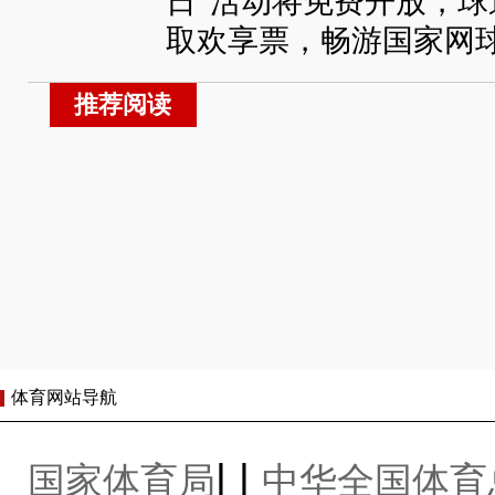
日”活动将免费开放，球
取欢享票，畅游国家网球
推荐阅读
体育网站导航
| |
国家体育局
中华全国体育