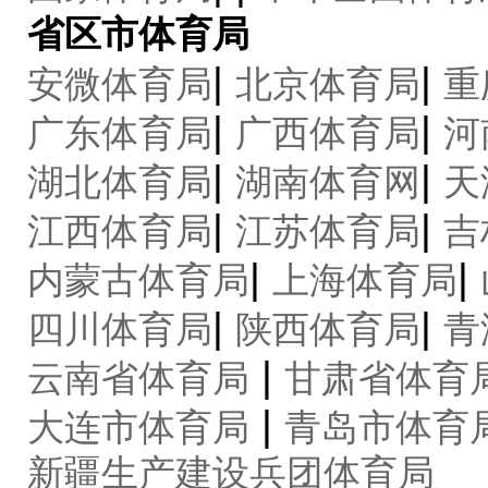
省区市体育局
|
|
安微体育局
北京体育局
重
|
|
广东体育局
广西体育局
河
|
|
湖北体育局
湖南体育网
天
|
|
江西体育局
江苏体育局
吉
|
|
内蒙古体育局
上海体育局
|
|
四川体育局
陕西体育局
青
|
云南省体育局
甘肃省体育
|
大连市体育局
青岛市体育
新疆生产建设兵团体育局