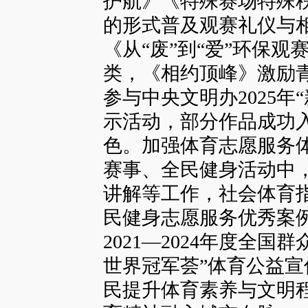
护航》《特殊赛场特殊
的形式普及观赛礼仪与
《从“废”到“爱”环保
类，《相约顶峰》激励
参与中央文明办2025
示活动，部分作品成功
色。加强体育志愿服务
赛事、全民健身活动中
讲解等工作，社会体育
民健身志愿服务优秀案
2021—2024年度全
世界冠军荟”体育公益
民提升体育素养与文明