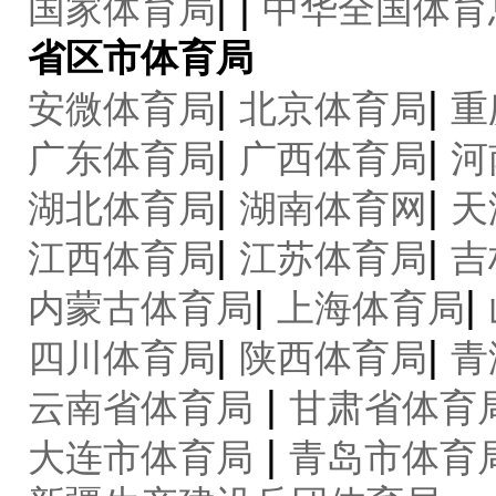
| |
国家体育局
中华全国体育
省区市体育局
|
|
安微体育局
北京体育局
重
|
|
广东体育局
广西体育局
河
|
|
湖北体育局
湖南体育网
天
|
|
江西体育局
江苏体育局
吉
|
|
内蒙古体育局
上海体育局
|
|
四川体育局
陕西体育局
青
|
云南省体育局
甘肃省体育
|
大连市体育局
青岛市体育