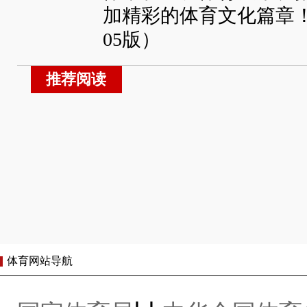
加精彩的体育文化篇章！
05版）
推荐阅读
体育网站导航