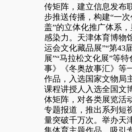
传矩阵，建立信息发布
步推送传播，构建“一
盖”的立体化推广体系
感染力。天津体育博物馆
运会文化藏品展”“第4
展”“马拉松文化展”等
事》《冬奥故事汇》等
作品，入选国家文物局
课程讲授人入选全国文
体矩阵，对各类展览活
专题报道，推出系列短
量突破千万次。举办天
集体育主题作品，吸引