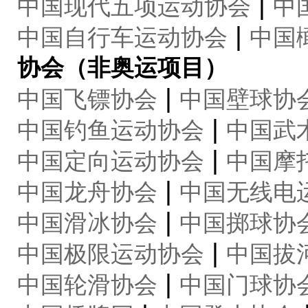
|
中国现代五项运动协会
中
|
中国自行车运动协会
中国
协会（非奥运项目）
|
中国飞镖协会
中国壁球协
|
中国钓鱼运动协会
中国武
|
中国定向运动协会
中国摩
|
中国龙舟协会
中国无线电
|
中国滑冰协会
中国掷球协
|
中国极限运动协会
中国拔
|
中国轮滑协会
中国门球协