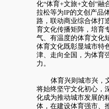
化“体育+文旅+文创”
拉松等为IP的文创产品
路，联动商业综合体打
育文化传播矩阵，培育
气、有温度的体育文化
体育文化既彰显城市特
津、走向全国，为体育
力。
体育兴则城市兴，文
将始终坚守文化初心，
化成为推动城市发展的
体，在建设体育强市、