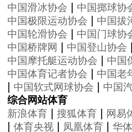
|
中国滑冰协会
中国掷球协
|
中国极限运动协会
中国拔
|
中国轮滑协会
中国门球协
|
中国桥牌网
中国登山协会
|
中国摩托艇运动协会
中国
|
中国体育记者协会
中国老
|
|
中国软式网球协会
中国
综合网站体育
|
|
新浪体育
搜狐体育
网易
|
|
|
体育央视
凤凰体育
华