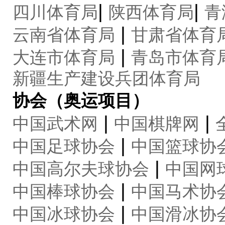
|
|
四川体育局
陕西体育局
青
|
云南省体育局
甘肃省体育
|
大连市体育局
青岛市体育
新疆生产建设兵团体育局
协会（奥运项目）
|
|
中国武术网
中国棋牌网
|
中国足球协会
中国篮球协
|
中国高尔夫球协会
中国网
|
中国棒球协会
中国马术协
|
中国冰球协会
中国滑冰协