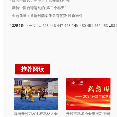
提高中国女子冰球水平仅靠砸钱不够
期待中国台球运动的“第二个春天”
亚冠前瞻：鲁能对阵柔佛各有优势 胜负难料
..
449
..
13254条
上一页
1
445
446
447
448
450
451
452
453
53
推荐阅读
首届开封万岁山杯武林大会
开封市武术协会庆祝新中国