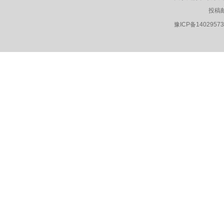
投稿邮
豫ICP备14029573