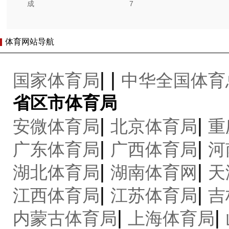
成
7
体育网站导航
| |
国家体育局
中华全国体育
省区市体育局
|
|
安微体育局
北京体育局
重
|
|
广东体育局
广西体育局
河
|
|
湖北体育局
湖南体育网
天
|
|
江西体育局
江苏体育局
吉
|
|
内蒙古体育局
上海体育局