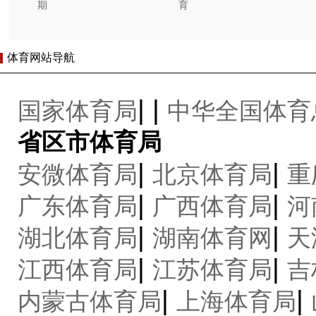
期
育
体育网站导航
| |
国家体育局
中华全国体育
省区市体育局
|
|
安微体育局
北京体育局
重
|
|
广东体育局
广西体育局
河
|
|
湖北体育局
湖南体育网
天
|
|
江西体育局
江苏体育局
吉
|
|
内蒙古体育局
上海体育局