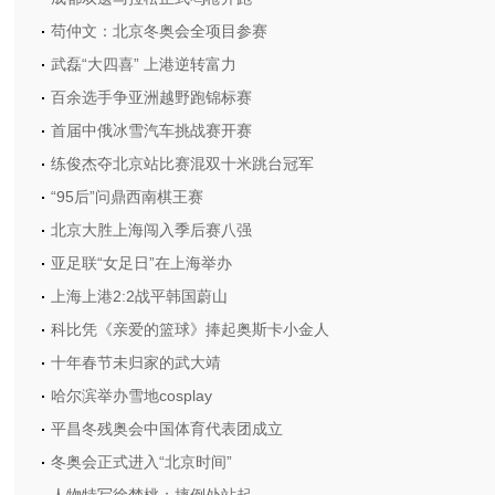
苟仲文：北京冬奥会全项目参赛
武磊“大四喜” 上港逆转富力
百余选手争亚洲越野跑锦标赛
首届中俄冰雪汽车挑战赛开赛
练俊杰夺北京站比赛混双十米跳台冠军
“95后”问鼎西南棋王赛
北京大胜上海闯入季后赛八强
亚足联“女足日”在上海举办
上海上港2:2战平韩国蔚山
科比凭《亲爱的篮球》捧起奥斯卡小金人
十年春节未归家的武大靖
哈尔滨举办雪地cosplay
平昌冬残奥会中国体育代表团成立
冬奥会正式进入“北京时间”