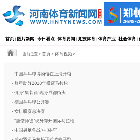
首页
图片新闻
今日看点
体育要闻
竞技体育
体育产业
社会体育
|
|
|
|
|
|
|
首页
体育视频
当前位置 >
>
>
中国乒乓球博物馆在上海开馆
群星助阵2018年横店马拉松
健身“集装箱”现身成都街头
德国乒乓球公开赛
女排联赛总决赛
“唐僧师徒”现身郑开国际马拉松
中国男足备战“中国杯”
成都双遗马拉松正式鸣枪开跑