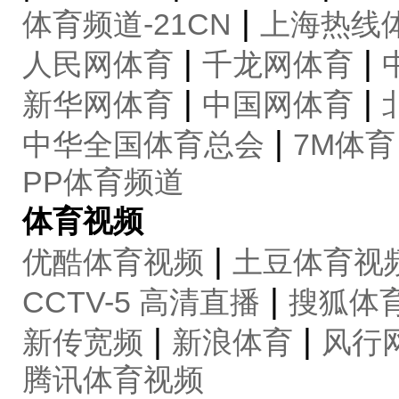
|
体育频道-21CN
上海热线
|
|
人民网体育
千龙网体育
|
|
新华网体育
中国网体育
|
中华全国体育总会
7M体育
PP体育频道
体育视频
|
优酷体育视频
土豆体育视
|
CCTV-5 高清直播
搜狐体
|
|
新传宽频
新浪体育
风行
腾讯体育视频