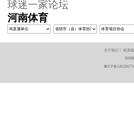
球迷一家论坛
河南体育
关于我们丨
联系我
投稿邮
豫ICP备14029573