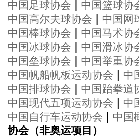
|
中国足球协会
中国篮球协
|
中国高尔夫球协会
中国网
|
中国棒球协会
中国马术协
|
中国冰球协会
中国滑冰协
|
中国垒球协会
中国举重协
|
中国帆船帆板运动协会
中
|
中国排球协会
中国跆拳道
|
中国现代五项运动协会
中
|
中国自行车运动协会
中国
协会（非奥运项目）