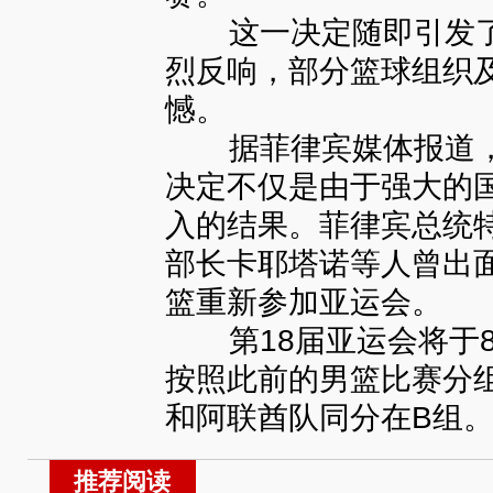
这一决定随即引发了
烈反响，部分篮球组织
憾。
据菲律宾媒体报道，
决定不仅是由于强大的
入的结果。菲律宾总统
部长卡耶塔诺等人曾出
篮重新参加亚运会。
第18届亚运会将于8月
按照此前的男篮比赛分
和阿联酋队同分在B组
推荐阅读