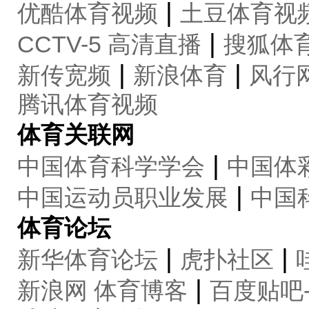
|
优酷体育视频
土豆体育视
|
CCTV-5 高清直播
搜狐体
|
|
新传宽频
新浪体育
风行
腾讯体育视频
体育关联网
|
中国体育科学学会
中国体
|
中国运动员职业发展
中国
体育论坛
|
|
新华体育论坛
虎扑社区
|
新浪网 体育博客
百度贴吧