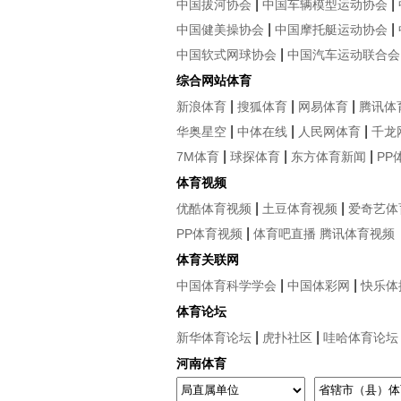
|
|
中国拔河协会
中国车辆模型运动协会
|
|
中国健美操协会
中国摩托艇运动协会
|
中国软式网球协会
中国汽车运动联合会
综合网站体育
|
|
|
新浪体育
搜狐体育
网易体育
腾讯体
|
|
|
华奥星空
中体在线
人民网体育
千龙
|
|
|
7M体育
球探体育
东方体育新闻
PP
体育视频
|
|
优酷体育视频
土豆体育视频
爱奇艺体
|
PP体育视频
体育吧直播
腾讯体育视频
体育关联网
|
|
中国体育科学学会
中国体彩网
快乐体
体育论坛
|
|
新华体育论坛
虎扑社区
哇哈体育论坛
河南体育