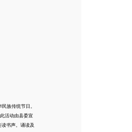
华民族传统节日。
。此活动由县委宣
美读书声。诵读及