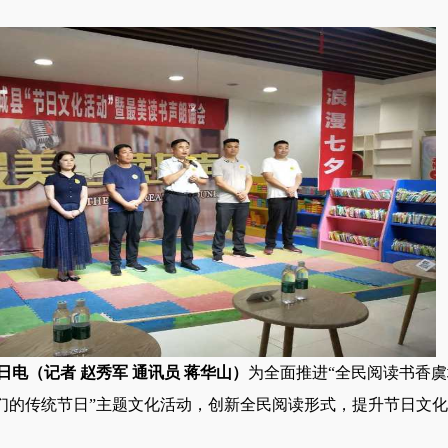
5日电（记者 赵秀军 通讯员 蒋华山）
为全面推进“全民阅读书香虞
们的传统节日”主题文化活动，创新全民阅读形式，提升节日文