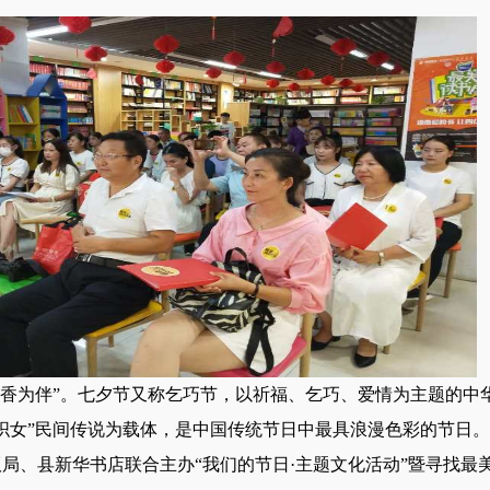
香为伴”。七夕节又称乞巧节，以祈福、乞巧、爱情为主题的中
织女”民间传说为载体，是中国传统节日中最具浪漫色彩的节日
局、县新华书店联合主办“我们的节日·主题文化活动”暨寻找最