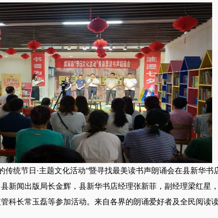
传统节日·主题文化活动”暨寻找最美读书声朗诵会在县新华书
、县新闻出版局长金辉，县新华书店经理张新菲，副经理梁红星
监管科长常玉磊等参加活动。来自各界的朗诵爱好者及全民阅读