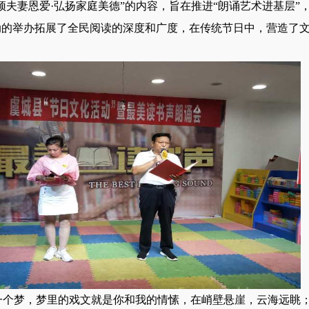
颂夫妻恩爱·弘扬家庭美德”的内容，旨在推进“朗诵艺术进基层”
动的举办拓展了全民阅读的深度和广度，在传统节日中，营造了
梦，梦里的戏文就是你和我的情愫，在峭壁悬崖，云海远眺；