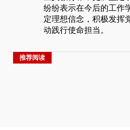
纷纷表示在今后的工作
定理想信念，积极发挥
动践行使命担当。
推荐阅读