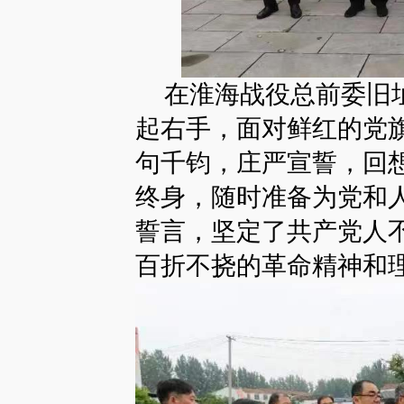
在淮海战役总前委旧
起右手，面对鲜红的党
句千钧，庄严宣誓，回
终身，随时准备为党和
誓言，坚定了共产党人
百折不挠的革命精神和