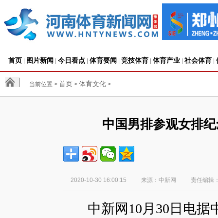
首页
图片新闻
今日看点
体育要闻
竞技体育
体育产业
社会体育
|
|
|
|
|
|
|
首页
体育文化
当前位置 >
>
>
中国男排参观女排纪
2020-10-30 16:00:15
来源：中新网
责任编辑
中新网10月30日电据