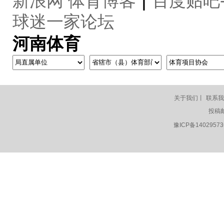
新浪网 体育博客
百度贴吧
球迷一家论坛
河南体育
关于我们丨
联系我
投稿邮
豫ICP备14029573