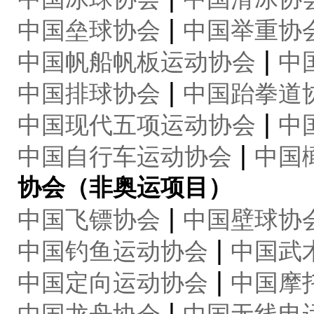
|
中国垒球协会
中国举重协
|
中国帆船帆板运动协会
中
|
中国排球协会
中国跆拳道
|
中国现代五项运动协会
中
|
中国自行车运动协会
中国
协会（非奥运项目）
|
中国飞镖协会
中国壁球协
|
中国钓鱼运动协会
中国武
|
中国定向运动协会
中国摩
|