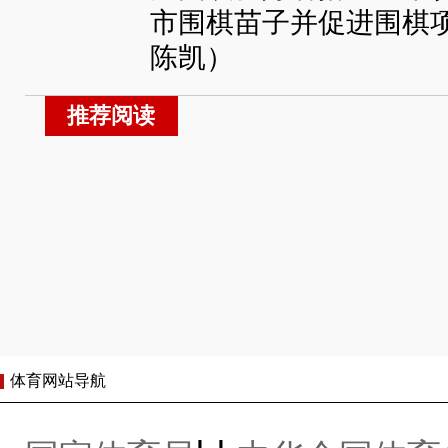
市围棋苗子并促进围棋
陈凯）
推荐阅读
体育网站导航