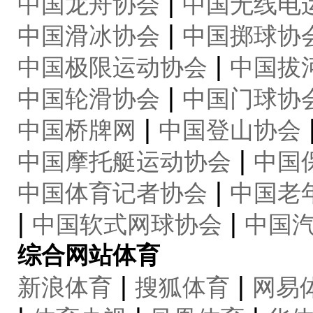
|
中国龙舟协会
中国无线电
|
中国滑冰协会
中国掷球协
|
中国极限运动协会
中国拔
|
中国轮滑协会
中国门球协
|
中国桥牌网
中国登山协会
|
中国摩托艇运动协会
中国
|
中国体育记者协会
中国老
|
|
中国软式网球协会
中国
综合网站体育
|
|
新浪体育
搜狐体育
网易