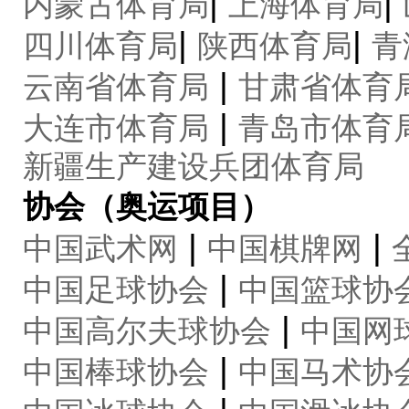
|
|
内蒙古体育局
上海体育局
|
|
四川体育局
陕西体育局
青
|
云南省体育局
甘肃省体育
|
大连市体育局
青岛市体育
新疆生产建设兵团体育局
协会（奥运项目）
|
|
中国武术网
中国棋牌网
|
中国足球协会
中国篮球协
|
中国高尔夫球协会
中国网
|
中国棒球协会
中国马术协