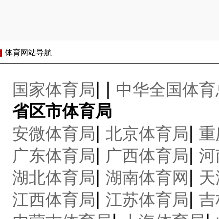
体育网站导航
| |
国家体育局
中华全国体育
省区市体育局
|
|
安微体育局
北京体育局
重
|
|
广东体育局
广西体育局
河
|
|
湖北体育局
湖南体育网
天
|
|
江西体育局
江苏体育局
吉