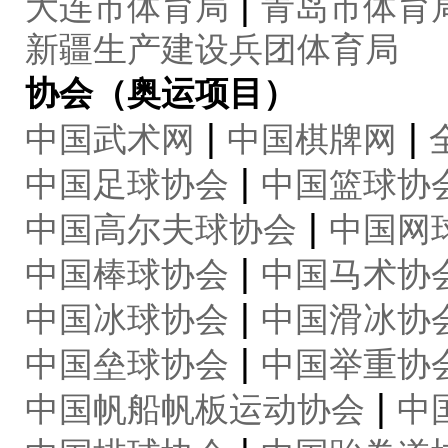
|
大连市体育局
青岛市体育
新疆生产建设兵团体育局
协会（奥运项目）
|
|
中国武术网
中国棋牌网
|
中国足球协会
中国篮球协
|
中国高尔夫球协会
中国网
|
中国棒球协会
中国马术协
|
中国冰球协会
中国滑冰协
|
中国垒球协会
中国举重协
|
中国帆船帆板运动协会
中