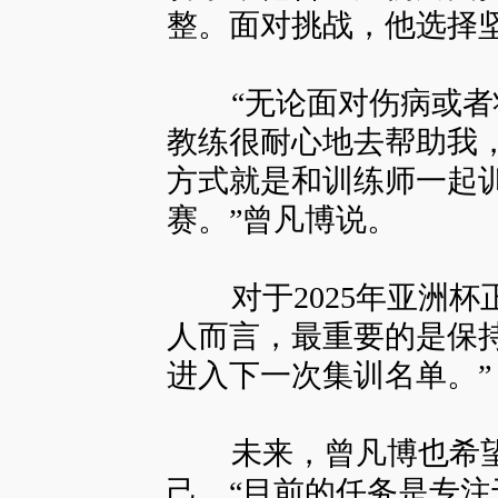
整。面对挑战，他选择
“无论面对伤病或者
教练很耐心地去帮助我
方式就是和训练师一起
赛。”曾凡博说。
对于2025年亚洲杯
人而言，最重要的是保
进入下一次集训名单。”
未来，曾凡博也希望
己。“目前的任务是专