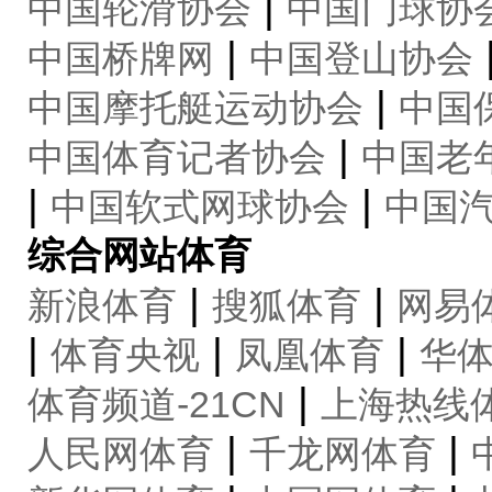
|
中国轮滑协会
中国门球协
|
中国桥牌网
中国登山协会
|
中国摩托艇运动协会
中国
|
中国体育记者协会
中国老
|
|
中国软式网球协会
中国
综合网站体育
|
|
新浪体育
搜狐体育
网易
|
|
|
体育央视
凤凰体育
华
|
体育频道-21CN
上海热线
|
|
人民网体育
千龙网体育