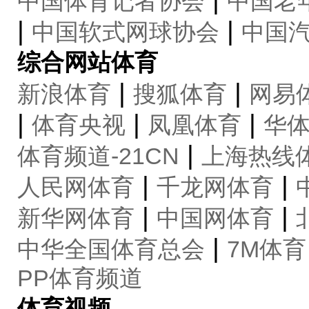
中国体育记者协会
中国老
|
|
中国软式网球协会
中国
综合网站体育
|
|
新浪体育
搜狐体育
网易
|
|
|
体育央视
凤凰体育
华
|
体育频道-21CN
上海热线
|
|
人民网体育
千龙网体育
|
|
新华网体育
中国网体育
|
中华全国体育总会
7M体育
PP体育频道
体育视频