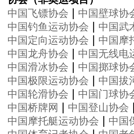
|
中国飞镖协会
中国壁球协
|
中国钓鱼运动协会
中国武
|
中国定向运动协会
中国摩
|
中国龙舟协会
中国无线电
|
中国滑冰协会
中国掷球协
|
中国极限运动协会
中国拔
|
中国轮滑协会
中国门球协
|
中国桥牌网
中国登山协会
|
中国摩托艇运动协会
中国
|