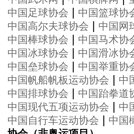
|
中国足球协会
中国篮球协
|
中国高尔夫球协会
中国网
|
中国棒球协会
中国马术协
|
中国冰球协会
中国滑冰协
|
中国垒球协会
中国举重协
|
中国帆船帆板运动协会
中
|
中国排球协会
中国跆拳道
|
中国现代五项运动协会
中
|
中国自行车运动协会
中国
协会（非奥运项目）