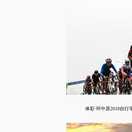
体彩·环中原2018