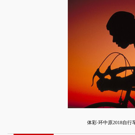
体彩·环中原2018