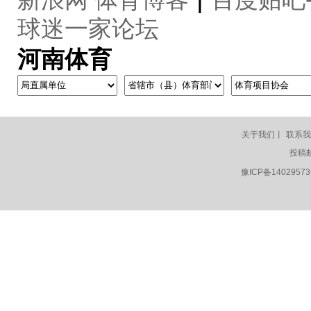
球迷一家论坛
河南体育
关于我们丨
联系我
投稿邮
豫ICP备14029573