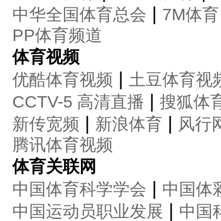
|
中华全国体育总会
7M体育
PP体育频道
体育视频
|
优酷体育视频
土豆体育视
|
CCTV-5 高清直播
搜狐体
|
|
新传宽频
新浪体育
风行
腾讯体育视频
体育关联网
|
中国体育科学学会
中国体
|
中国运动员职业发展
中国