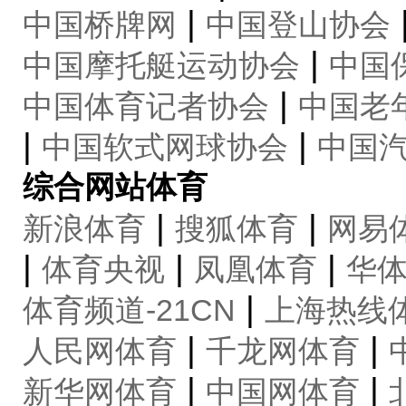
|
中国桥牌网
中国登山协会
|
中国摩托艇运动协会
中国
|
中国体育记者协会
中国老
|
|
中国软式网球协会
中国
综合网站体育
|
|
新浪体育
搜狐体育
网易
|
|
|
体育央视
凤凰体育
华
|
体育频道-21CN
上海热线
|
|
人民网体育
千龙网体育
|
|
新华网体育
中国网体育