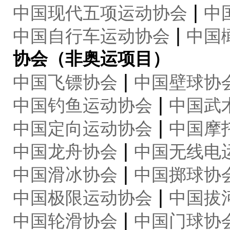
|
中国现代五项运动协会
中
|
中国自行车运动协会
中国
协会（非奥运项目）
|
中国飞镖协会
中国壁球协
|
中国钓鱼运动协会
中国武
|
中国定向运动协会
中国摩
|
中国龙舟协会
中国无线电
|
中国滑冰协会
中国掷球协
|
中国极限运动协会
中国拔
|
中国轮滑协会
中国门球协