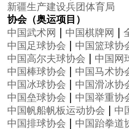
新疆生产建设兵团体育局
协会（奥运项目）
|
|
中国武术网
中国棋牌网
|
中国足球协会
中国篮球协
|
中国高尔夫球协会
中国网
|
中国棒球协会
中国马术协
|
中国冰球协会
中国滑冰协
|
中国垒球协会
中国举重协
|
中国帆船帆板运动协会
中
|
中国排球协会
中国跆拳道