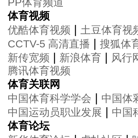
PP体育频道
体育视频
|
优酷体育视频
土豆体育视
|
CCTV-5 高清直播
搜狐体
|
|
新传宽频
新浪体育
风行
腾讯体育视频
体育关联网
|
中国体育科学学会
中国体
|
中国运动员职业发展
中国
体育论坛