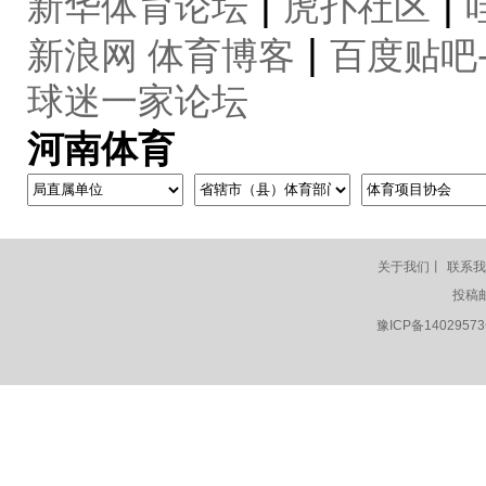
|
|
新华体育论坛
虎扑社区
|
新浪网 体育博客
百度贴吧
球迷一家论坛
河南体育
关于我们丨
联系我
投稿邮
豫ICP备14029573