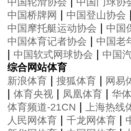
|
中国轮滑协会
中国门球协
|
中国桥牌网
中国登山协会
|
中国摩托艇运动协会
中国
|
中国体育记者协会
中国老
|
|
中国软式网球协会
中国
综合网站体育
|
|
新浪体育
搜狐体育
网易
|
|
|
体育央视
凤凰体育
华
|
体育频道-21CN
上海热线
|
|
人民网体育
千龙网体育