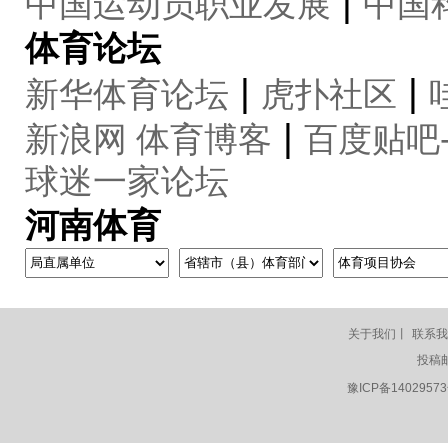
|
中国运动员职业发展
中国
体育论坛
|
|
新华体育论坛
虎扑社区
|
新浪网 体育博客
百度贴吧
球迷一家论坛
河南体育
关于我们丨
联系我
投稿邮
豫ICP备14029573