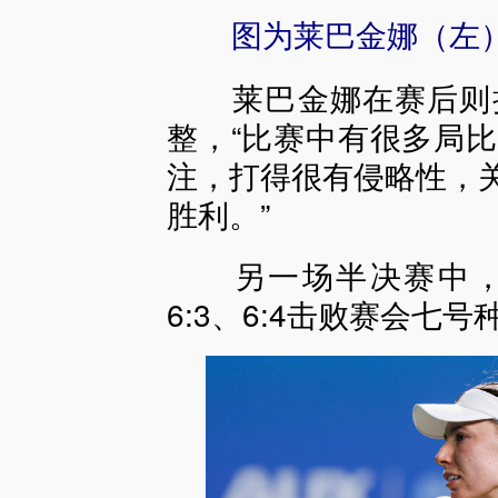
图为莱巴金娜（左）
莱巴金娜在赛后则把
整，“比赛中有很多局
注，打得很有侵略性，
胜利。”
另一场半决赛中，
6:3、6:4击败赛会七