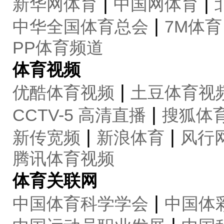
|
|
新华网体育
中国网体育
|
中华全国体育总会
7M体育
PP体育频道
体育视频
|
优酷体育视频
土豆体育视
|
CCTV-5 高清直播
搜狐体
|
|
新传宽频
新浪体育
风行
腾讯体育视频
体育关联网
|
中国体育科学学会
中国体