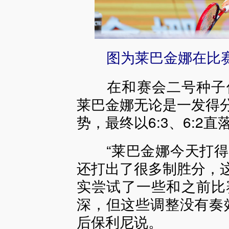
图为莱巴金娜在比
在和赛会二号种子保
莱巴金娜无论是一发得
势，最终以6:3、6:2
“莱巴金娜今天打得
还打出了很多制胜分，
实尝试了一些和之前比
深，但这些调整没有奏
后保利尼说。